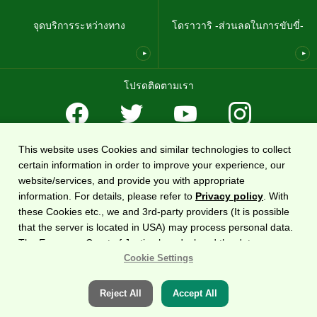
จุดบริการระหว่างทาง
โดราวาริ -ส่วนลดในการขับขี่-
โปรดติดตามเรา
This website uses Cookies and similar technologies to collect
ข้อตกลงในการใช้งาน
นโยบายคุ้มครองความเป็นส่วนตัว
แผนผังเว็บไซต์
certain information in order to improve your experience, our
เกี่ยวกับเรา
website/services, and provide you with appropriate
information. For details, please refer to
Privacy policy
. With
เว็บไซต์ข้อมูลทางด่วนทั่วประเทศ
DoRaPuRa (E-NEXCO Drive Plaza)
บริหารโดย
East
these Cookies etc., we and 3rd-party providers (It is possible
Nippon Expressway Company
.
that the server is located in USA) may process personal data.
The European Court of Justice has declared the data
ลิขสิทธิ์©2020 บริษัททางด่วนญี่ปุ่นตะวันออก จำกัด ขอสงวนลิขสิทธิ์
protection level in the USA to be inadequate. There is the risk
Cookie Settings
of your data being accessed by US authorities for control and
surveillance purposes.There is no effective legal remedy for it.
Reject All
Accept All
When you consent, you also consent to the possible use of