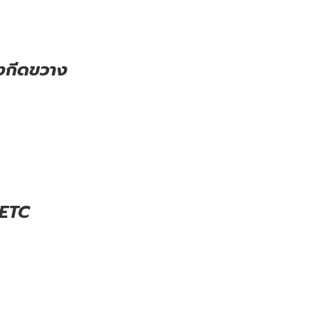
่งกีดขวาง
 ETC