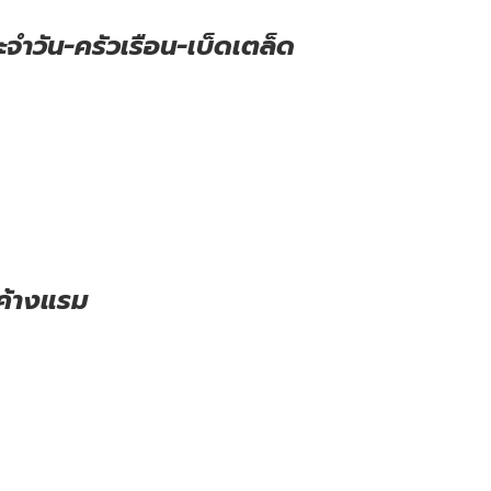
จำวัน-ครัวเรือน-เบ็ดเตล็ด
ค้างแรม