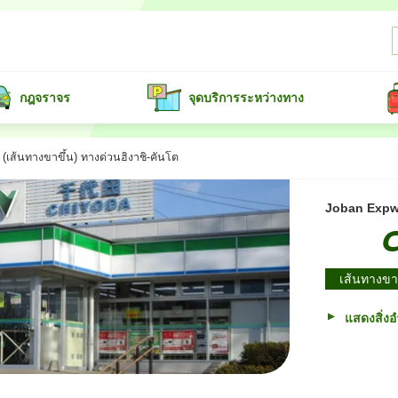
กฎจราจร
จุดบริการระหว่างทาง
ส้นทางขาขึ้น) ทางด่วนฮิงาชิ-คันโต
Joban Exp
เส้นทางขา
แสดงสิ่ง