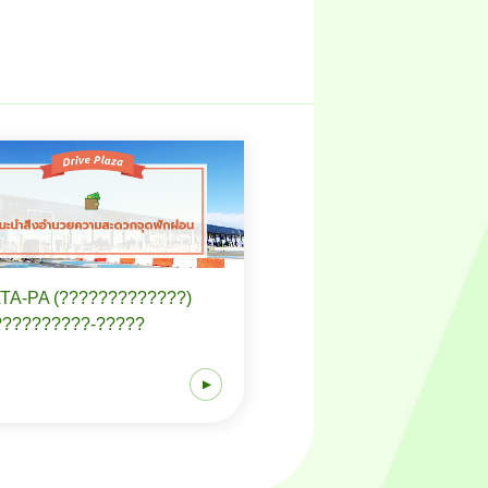
TA-PA (?????????????)
??????????-?????