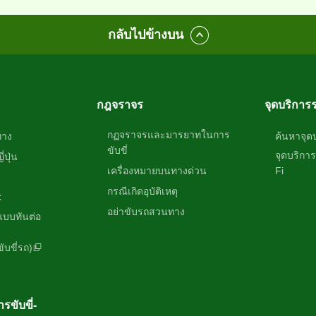
กลับไปข้างบน
กฎจราจร
จุดบริการ
กฏจราจรและมารยาทในการ
ทาง
ค้นหาจุด
ขับขี่
จุดบริกา
ปุ่น
เครื่องหมายบนทางด่วน
Fi
กรณีเกิดอุบัติเหตุ
C
อย่าขับรถสวนทาง
บบทันต่อ
บขี่รถ)
รขับขี่-