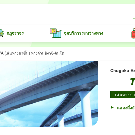
กฎจราจร
จุดบริการระหว่างทาง
(เส้นทางขาขึ้น) ทางด่วนฮิงาชิ-คันโต
Chugoku E
เส้นทางขา
แสดงสิ่ง