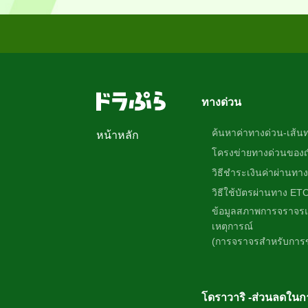
ทางด่วน
ค้นหาค่าทางด่วน-เส้น
หน้าหลัก
โครงข่ายทางด่วนของญี่
วิธีชำระเงินค่าผ่านทาง
วิธีใช้บัตรผ่านทาง ET
ข้อมูลสภาพการจราจรแ
เหตุการณ์
(การจราจรสำหรับการขั
โดราวาริ -ส่วนลดในกา