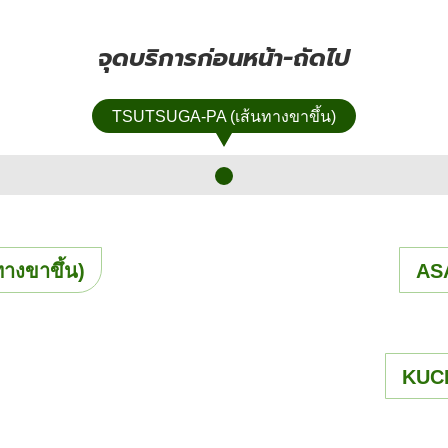
จุดบริการก่อนหน้า-ถัดไป
TSUTSUGA-PA (เส้นทางขาขึ้น)
างขาขึ้น)
ASA
KUCH