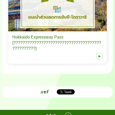
Hokkaido Expressway Pass
[??????????????????????????????????????
??????????]
แชร์