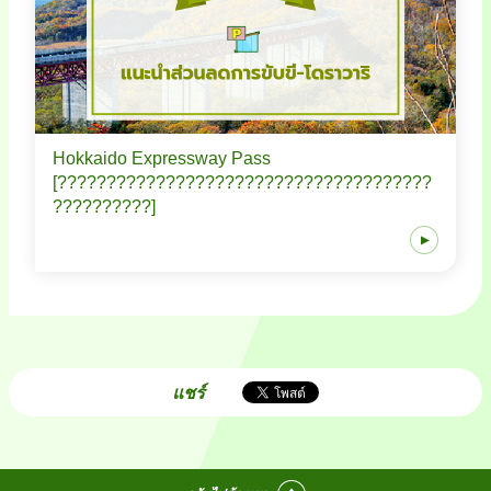
Hokkaido Expressway Pass
[??????????????????????????????????????
??????????]
แชร์