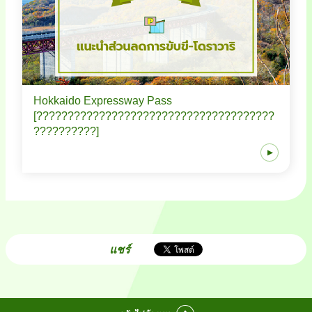
Hokkaido Expressway Pass
[??????????????????????????????????????
??????????]
แชร์