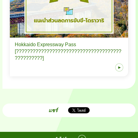
Hokkaido Expressway Pass
[??????????????????????????????????????
??????????]
แชร์