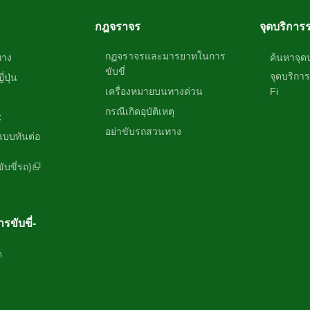
กฎจราจร
จุดบริการ
กฏจราจรและมารยาทในการ
ทาง
ค้นหาจุด
ขับขี่
จุดบริกา
ปุ่น
เครื่องหมายบนทางด่วน
Fi
กรณีเกิดอุบัติเหตุ
C
อย่าขับรถสวนทาง
บบทันต่อ
บขี่รถ)
รขับขี่-
ด